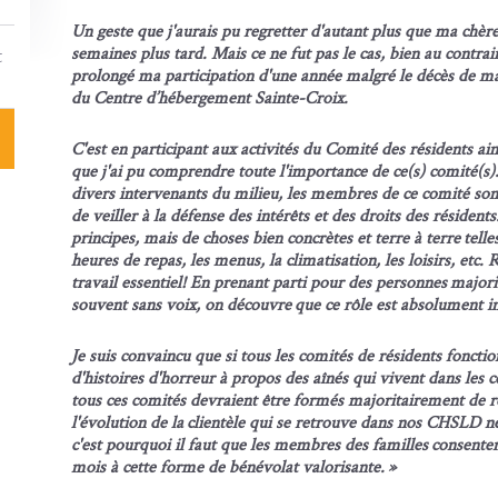
Un geste que j'aurais pu regretter d'autant plus que ma chèr
t
semaines plus tard. Mais ce ne fut pas le cas, bien au contrair
prolongé ma participation d'une année malgré le décès de 
du Centre d’hébergement Sainte-Croix.
C'est en participant aux activités du Comité des résidents ai
que j'ai pu comprendre toute l'importance de ce(s) comité(s)
divers intervenants du milieu, les membres de ce comité sont
de veiller à la défense des intérêts et des droits des résidents
principes, mais de choses bien concrètes et terre à terre telles
heures de repas, les menus, la climatisation, les loisirs, etc.
travail essentiel! En prenant parti pour des personnes majori
souvent sans voix, on découvre que ce rôle est absolument in
Je suis convaincu que si tous les comités de résidents fonctio
d'histoires d'horreur à propos des aînés qui vivent dans les
tous ces comités devraient être formés majoritairement de 
l'évolution de la clientèle qui se retrouve dans nos CHSLD ne
c'est pourquoi il faut que les membres des familles consente
mois à cette forme de bénévolat valorisante. »