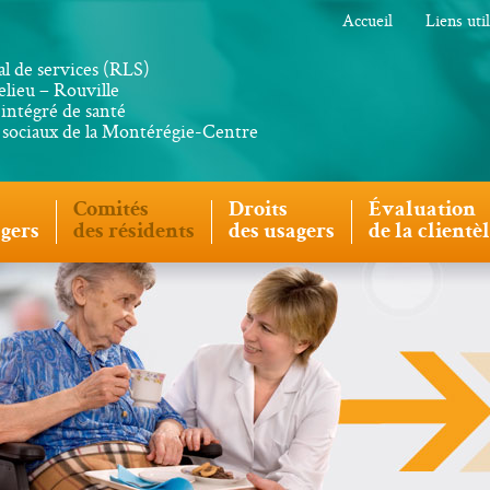
Accueil
Liens uti
al de services (RLS)
lieu – Rouville
intégré de santé
s sociaux de la Montérégie-Centre
Comités
Droits
Évaluation
agers
des résidents
des usagers
de la clientè