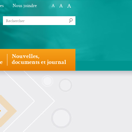
A
A
les
Nous joindre
A
Nouvelles,
le
documents et journal