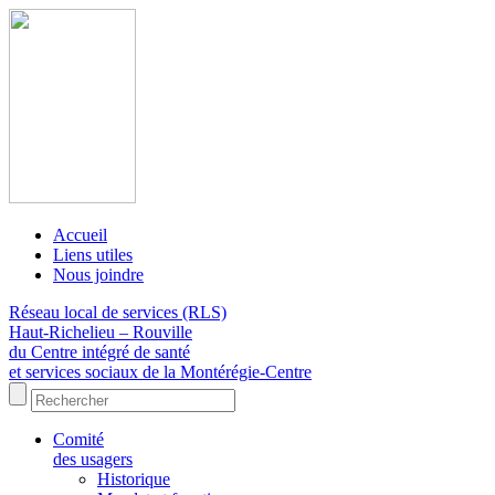
Accueil
Liens utiles
Nous joindre
Réseau local de services (RLS)
Haut-Richelieu – Rouville
du Centre intégré de santé
et services sociaux de la Montérégie-Centre
Comité
des usagers
Historique