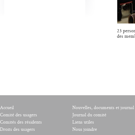
23 person
des memb
Accueil
Nouvelles, documents et journal
Comité des usagers
Journal du comité
Comités des résidents
Liens utiles
Droits des usagers
Nous joindre