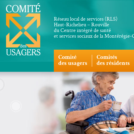
Réseau local de services (RLS)
Haut-Richelieu – Rouville
du Centre intégré de santé
et services sociaux de la Montérégie
Comité
Comités
des usagers
des résidents