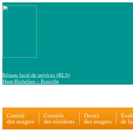
Réseau local de services (RLS)
Haut-Richelieu – Rouville
du Centre intégré de santé
et services sociaux de la Montérégie-Centre
Comité
Comités
Droits
Éval
des usagers
des résidents
des usagers
de la