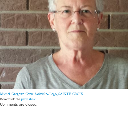
Michel-Gregoire-Copie-840x1024
Logo_SAINTE-CROIX
Bookmark the
permalink
.
Comments are closed.