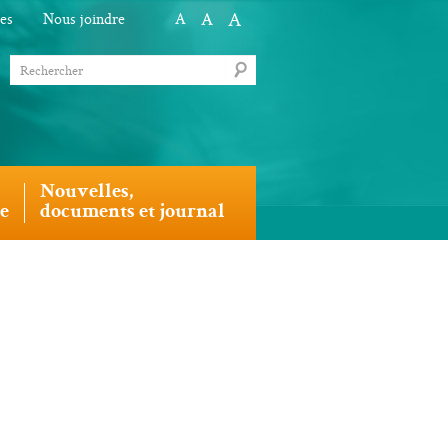
A
A
les
Nous joindre
A
Nouvelles,
le
documents et journal