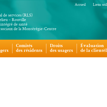
Accueil
Liens uti
al de services (RLS)
lieu – Rouville
intégré de santé
s sociaux de la Montérégie-Centre
Comités
Droits
Évaluation
agers
des résidents
des usagers
de la clientè