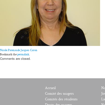
Nicole.Patenaude
Jacques Caron
Bookmark the
permalink
.
Comments are closed.
Accueil
No
Comité des usagers
Jo
Comités des résidents
Li
Droits des usagers
No