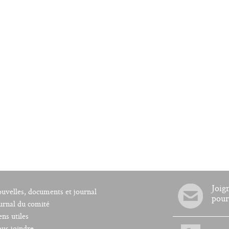
Joig
uvelles, documents et journal
pour
urnal du comité
ens utiles
us joindre