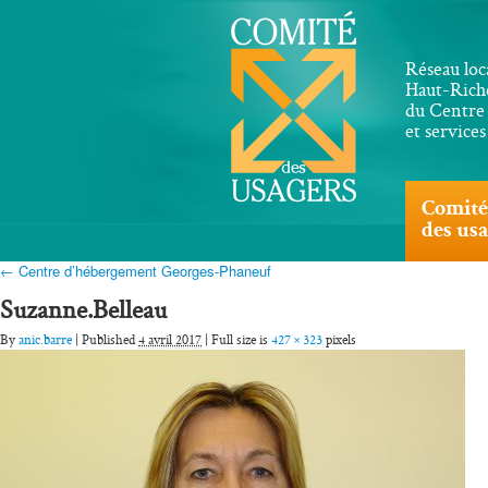
Réseau loc
Haut-Riche
du Centre 
et service
Comité
des us
← Centre d’hébergement Georges-Phaneuf
Suzanne.Belleau
By
anic.barre
| Published
4 avril 2017
| Full size is
427 × 323
pixels