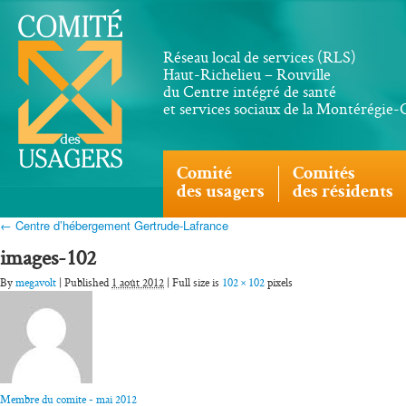
Réseau local de services (RLS)
Haut-Richelieu – Rouville
du Centre intégré de santé
et services sociaux de la Montérégie
Comité
Comités
des usagers
des résidents
← Centre d’hébergement Gertrude-Lafrance
images-102
By
megavolt
| Published
1 août 2012
| Full size is
102 × 102
pixels
Membre du comite - mai 2012