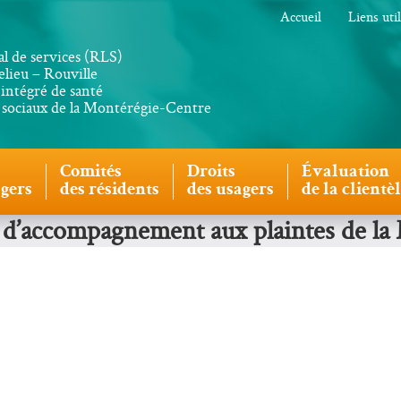
Accueil
Liens uti
al de services (RLS)
lieu – Rouville
intégré de santé
s sociaux de la Montérégie-Centre
Comités
Droits
Évaluation
agers
des résidents
des usagers
de la clientè
et d’accompagnement aux plaintes de l