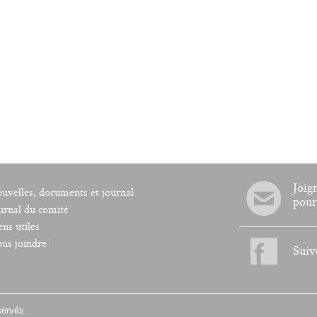
Joig
uvelles, documents et journal
pour
urnal du comité
ens utiles
us joindre
Suiv
servés.