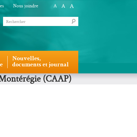
A
A
les
Nous joindre
A
Nouvelles,
le
documents et journal
a Montérégie (CAAP)