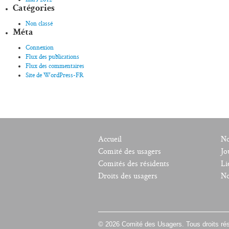
Catégories
Non classé
Méta
Connexion
Flux des publications
Flux des commentaires
Site de WordPress-FR
Accueil
No
Comité des usagers
Jo
Comités des résidents
Li
Droits des usagers
No
© 2026 Comité des Usagers. Tous droits ré