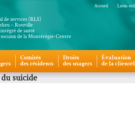
Accueil
Liens uti
al de services (RLS)
lieu – Rouville
intégré de santé
s sociaux de la Montérégie-Centre
Comités
Droits
Évaluation
agers
des résidents
des usagers
de la clientè
 du suicide