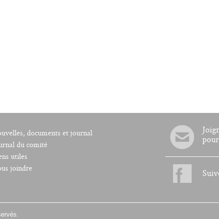
Joig
uvelles, documents et journal
pour
urnal du comité
ens utiles
us joindre
Suiv
servés.