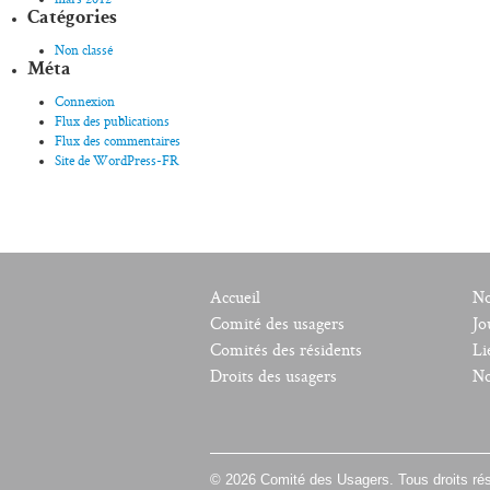
Catégories
Non classé
Méta
Connexion
Flux des publications
Flux des commentaires
Site de WordPress-FR
Accueil
No
Comité des usagers
Jo
Comités des résidents
Li
Droits des usagers
No
© 2026 Comité des Usagers. Tous droits ré