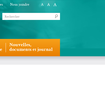
A
A
les
Nous joindre
A
Nouvelles,
le
documents et journal