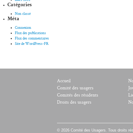
Catégories
Non classé
Méta
Connexion
Flux des publications
Flux des commentaires
Site de WordPress-FR
Accueil
No
Comité des usagers
Jo
Comités des résidents
Li
Droits des usagers
No
© 2026 Comité des Usagers. Tous droits ré