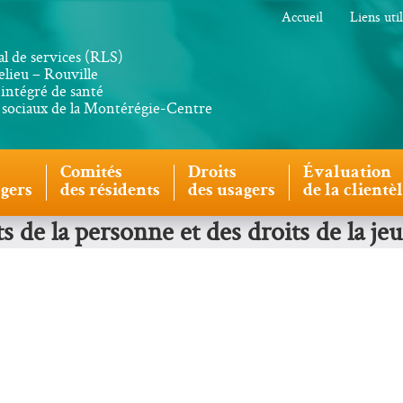
Accueil
Liens uti
al de services (RLS)
lieu – Rouville
intégré de santé
s sociaux de la Montérégie-Centre
Comités
Droits
Évaluation
agers
des résidents
des usagers
de la clientè
 de la personne et des droits de la je