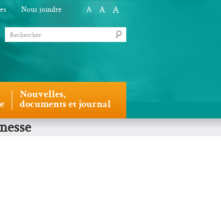
A
A
les
Nous joindre
A
Nouvelles,
le
documents et journal
unesse