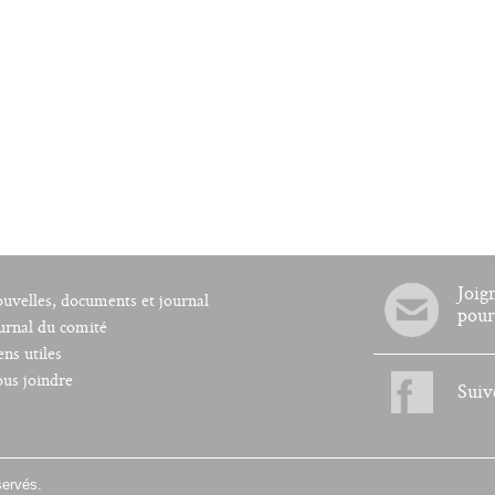
Joig
uvelles, documents et journal
pour
urnal du comité
ens utiles
us joindre
Suiv
servés.