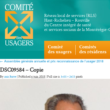
Réseau local de services (RLS)
Haut-Richelieu – Rouville
du Centre intégré de santé
et services sociaux de la Montérégie
Comité
Comités
des usagers
des résidents
← Assemblée générale annuelle et prix reconnaissance de l’usager 2018
DSC09584 – Copie
By
anic.barre
| Published
6 juin 2018
| Full size is
3455 × 2615
pixels