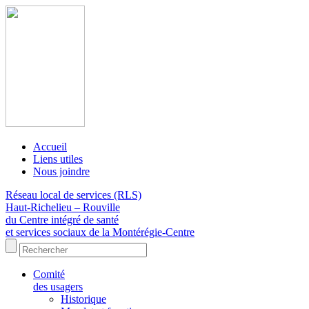
Accueil
Liens utiles
Nous joindre
Réseau local de services (RLS)
Haut-Richelieu – Rouville
du Centre intégré de santé
et services sociaux de la Montérégie-Centre
Comité
des usagers
Historique