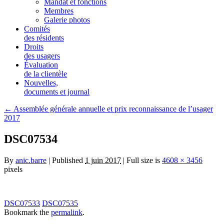
Mandat et fonctions
Membres
Galerie photos
Comités
des résidents
Droits
des usagers
Évaluation
de la clientèle
Nouvelles,
documents et journal
← Assemblée générale annuelle et prix reconnaissance de l’usager
2017
DSC07534
By
anic.barre
| Published
1 juin 2017
| Full size is
4608 × 3456
pixels
DSC07533
DSC07535
Bookmark the
permalink
.