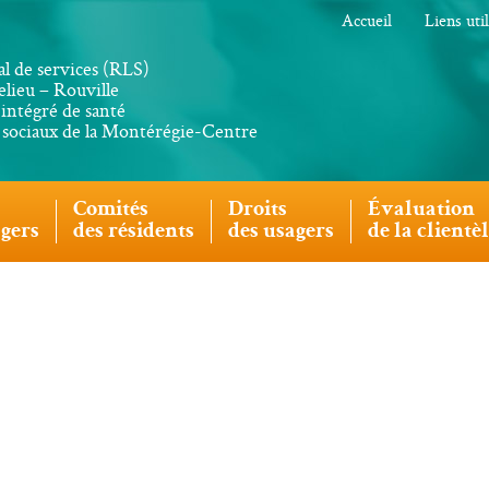
Accueil
Liens uti
al de services (RLS)
lieu – Rouville
intégré de santé
s sociaux de la Montérégie-Centre
Comités
Droits
Évaluation
agers
des résidents
des usagers
de la clientè