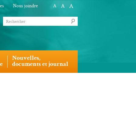
A
A
les
Nous joindre
A
Nouvelles,
le
documents et journal