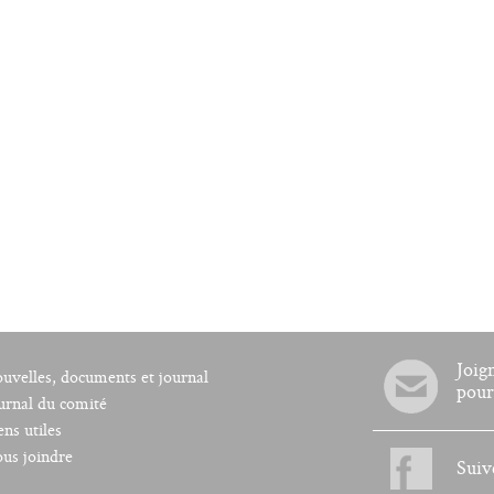
Joig
uvelles, documents et journal
pour
urnal du comité
ens utiles
us joindre
Suiv