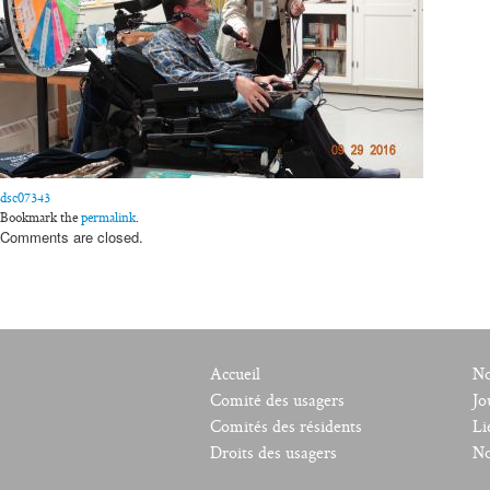
dsc07343
Bookmark the
permalink
.
Comments are closed.
Accueil
No
Comité des usagers
Jo
Comités des résidents
Li
Droits des usagers
No