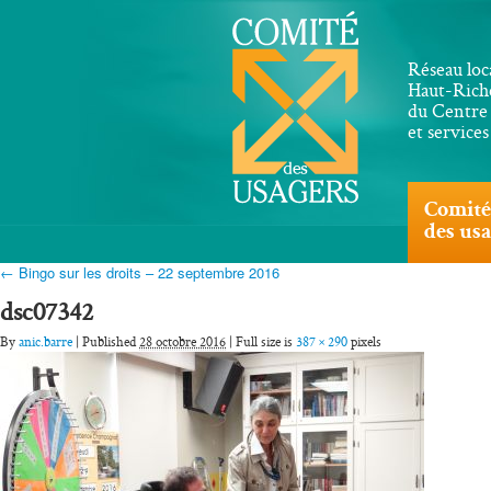
Réseau loc
Haut-Riche
du Centre 
et service
Comité
des us
← Bingo sur les droits – 22 septembre 2016
dsc07342
By
anic.barre
| Published
28 octobre 2016
| Full size is
387 × 290
pixels