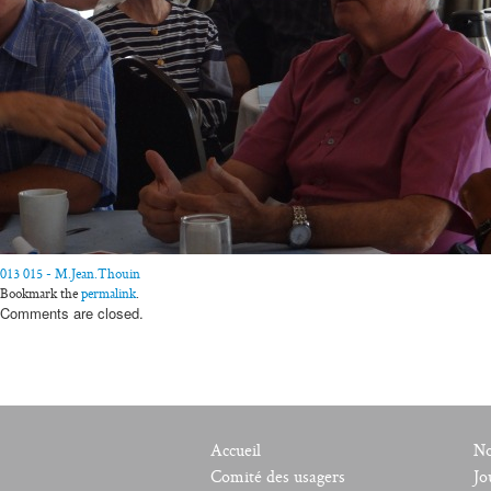
013
015 - M.Jean.Thouin
Bookmark the
permalink
.
Comments are closed.
Accueil
No
Comité des usagers
Jo