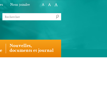
A
A
les
Nous joindre
A
Nouvelles,
le
documents et journal