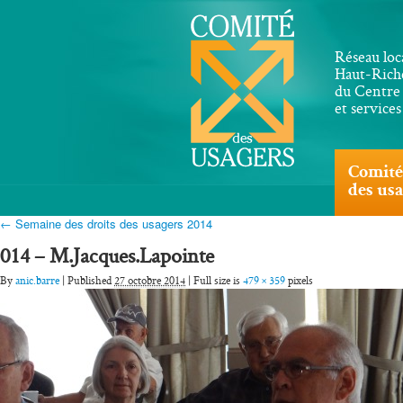
Réseau loc
Haut-Riche
du Centre 
et service
Comité
des us
← Semaine des droits des usagers 2014
014 – M.Jacques.Lapointe
By
anic.barre
| Published
27 octobre 2014
| Full size is
479 × 359
pixels