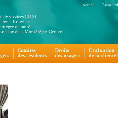
Accueil
Liens uti
al de services (RLS)
lieu – Rouville
intégré de santé
s sociaux de la Montérégie-Centre
Comités
Droits
Évaluation
agers
des résidents
des usagers
de la clientè