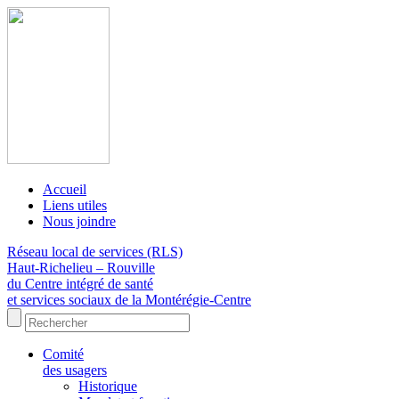
Accueil
Liens utiles
Nous joindre
Réseau local de services (RLS)
Haut-Richelieu – Rouville
du Centre intégré de santé
et services sociaux de la Montérégie-Centre
Comité
des usagers
Historique