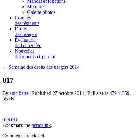
Mandat et fonctions
Membres
Galerie photos
Comités
des résidents
Droits
des usagers
Évaluation
de la clientèle
Nouvelles,
documents et journal
← Semaine des droits des usagers 2014
017
By
anic.barre
| Published
27 octobre 2014
| Full size is
479 × 359
pixels
016
018
Bookmark the
permalink
.
Comments are closed.