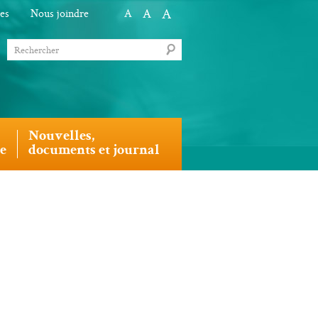
A
A
les
Nous joindre
A
Nouvelles,
le
documents et journal