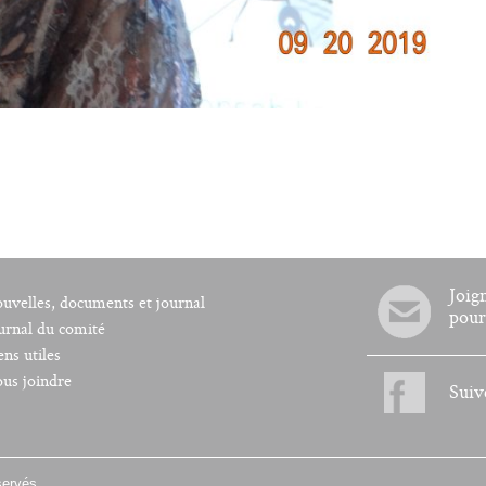
Joig
uvelles, documents et journal
pour
urnal du comité
ens utiles
us joindre
Suiv
servés.