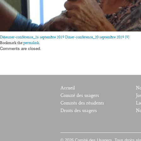
Déjeuner-conférence_26 septembre 2019
Diner-conférence_20 septembre 2019 (9)
Bookmark the
permalink
.
Comments are closed.
Accueil
No
Comité des usagers
Jo
Comités des résidents
Li
Droits des usagers
No
© 2026 Comité des Usagers. Tous droits ré