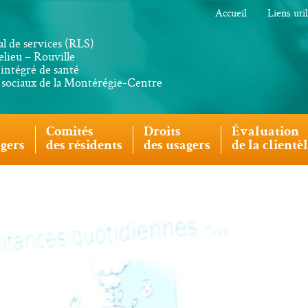
Accueil
Liens uti
al de services (RLS)
lieu – Rouville
intégré de santé
s sociaux de la Montérégie-Centre
Comités
Droits
Évaluation
agers
des résidents
des usagers
de la clientè