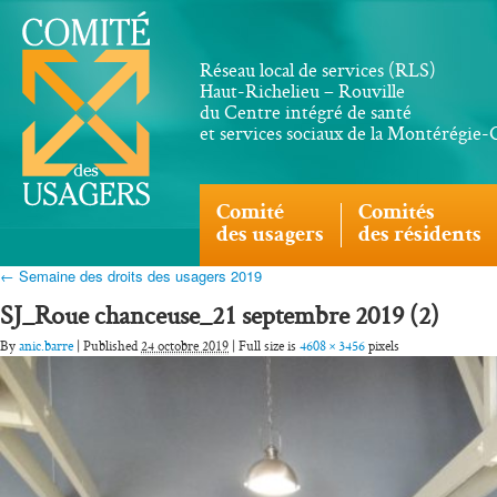
Réseau local de services (RLS)
Haut-Richelieu – Rouville
du Centre intégré de santé
et services sociaux de la Montérégie
Comité
Comités
des usagers
des résidents
← Semaine des droits des usagers 2019
SJ_Roue chanceuse_21 septembre 2019 (2)
By
anic.barre
| Published
24 octobre 2019
| Full size is
4608 × 3456
pixels