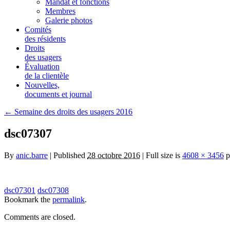
Mandat et fonctions
Membres
Galerie photos
Comités
des résidents
Droits
des usagers
Évaluation
de la clientèle
Nouvelles,
documents et journal
← Semaine des droits des usagers 2016
dsc07307
By
anic.barre
| Published
28 octobre 2016
| Full size is
4608 × 3456
p
dsc07301
dsc07308
Bookmark the
permalink
.
Comments are closed.