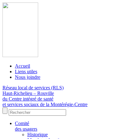
Accueil
Liens utiles
Nous joindre
Réseau local de services (RLS)
Haut-Richelieu – Rouville
du Centre intégré de santé
et services sociaux de la Montérégie-Centre
Comité
des usagers
Historique