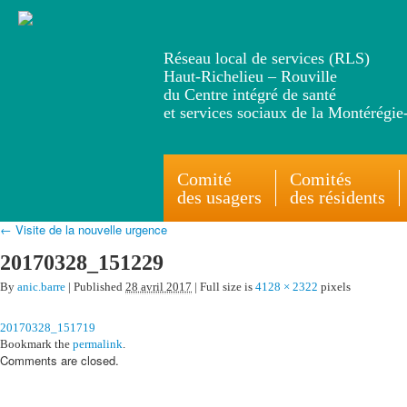
Réseau local de services (RLS)
Haut-Richelieu – Rouville
du Centre intégré de santé
et services sociaux de la Montérégie
Comité
Comités
des usagers
des résidents
← Visite de la nouvelle urgence
20170328_151229
By
anic.barre
| Published
28 avril 2017
| Full size is
4128 × 2322
pixels
20170328_151719
Bookmark the
permalink
.
Comments are closed.