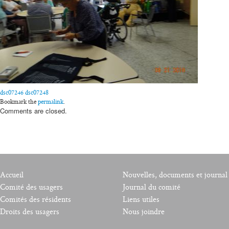
dsc07246
dsc07248
Bookmark the
permalink
.
Comments are closed.
Accueil
Nouvelles, documents et journal
Comité des usagers
Journal du comité
Comités des résidents
Liens utiles
Droits des usagers
Nous joindre