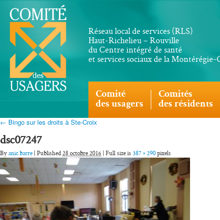
Réseau local de services (RLS)
Haut-Richelieu – Rouville
du Centre intégré de santé
et services sociaux de la Montérégie
Comité
Comités
des usagers
des résidents
← Bingo sur les droits à Ste-Croix
dsc07247
By
anic.barre
| Published
28 octobre 2016
| Full size is
387 × 290
pixels